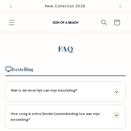
Skip to
New Collection 2026
content
Cart
FAQ
Bestelling
Wat is de levertijd van mijn bestelling?
Wij streven ernaar om je bestelling binnen
1–2 werkdagen
te
Hoe voeg ik extra (kinder)zwemkleding toe aan mijn
verzenden. Als er toch een vertraging optreedt, laten we je dat
bestelling?
zo snel mogelijk weten. Zodra je pakket onderweg is, ontvang
je een
track & trace
om de voortgang te volgen.