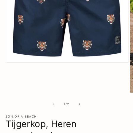
Media
1
openen
in
modaal
M
2
o
van
1
/
2
in
m
SON OF A BEACH
Tijgerkop, Heren