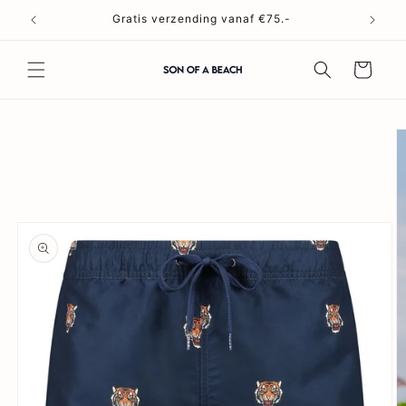
Meteen
naar de
Gratis verzending vanaf €75.-
content
Winkelwagen
a direct naar
roductinformatie