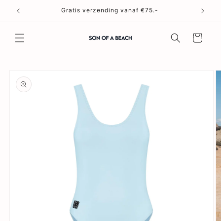
Meteen
naar de
Gratis verzending vanaf €75.-
content
Winkelwagen
a direct naar
roductinformatie