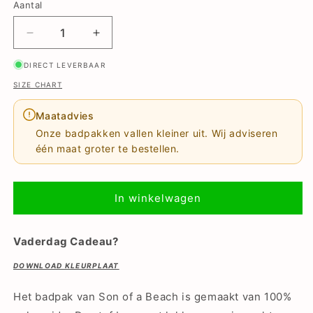
Aantal
Aantal
Aantal
verlagen
verhogen
DIRECT LEVERBAAR
voor
voor
Solid,
Solid,
SIZE CHART
Licht
Licht
Blauw,
Blauw,
Maatadvies
Dames
Dames
Onze badpakken vallen kleiner uit. Wij adviseren
Badpak
Badpak
één maat groter te bestellen.
In winkelwagen
Vaderdag Cadeau?
DOWNLOAD KLEURPLAAT
Het badpak van Son of a Beach is gemaakt van 100%