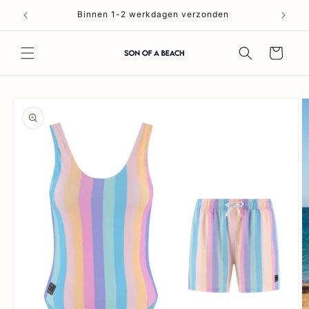
Meteen
naar de
Binnen 1-2 werkdagen verzonden
content
Winkelwagen
a direct naar
roductinformatie