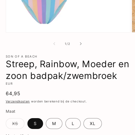
Media
M
1
2
openen
o
van
1
/
2
in
in
modaal
m
SON OF A BEACH
Streep, Rainbow, Moeder en
zoon badpak/zwembroek
EUR
Normale
64,95
prijs
Verzendkosten
worden berekend bij de checkout.
Maat
Variant
XS
S
M
L
XL
uitverkocht
of