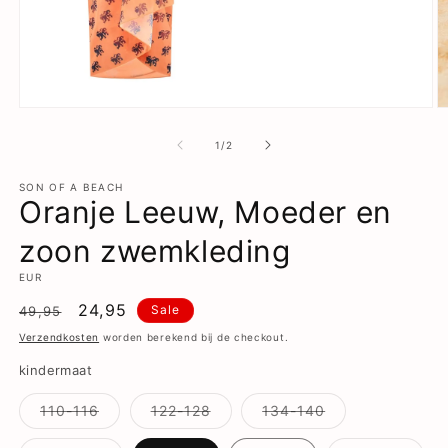
Media
M
1
2
openen
o
van
1
/
2
in
in
modaal
m
SON OF A BEACH
Oranje Leeuw, Moeder en
zoon zwemkleding
EUR
Normale
Aanbiedingsprijs
24,95
Sale
49,95
prijs
Verzendkosten
worden berekend bij de checkout.
kindermaat
Variant
Variant
Variant
110-116
122-128
134-140
uitverkocht
uitverkocht
uitverkocht
of
of
of