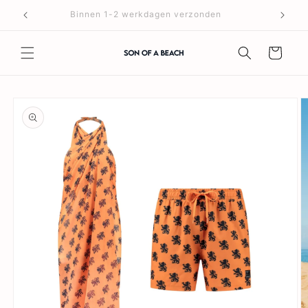
Meteen
naar de
Binnen 1-2 werkdagen verzonden
content
Winkelwagen
a direct naar
roductinformatie