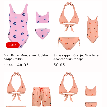
prijs
prijs
Sale
Oog, Roze, Moeder en dochter
Sinaasappel, Oranje, Moeder en
badpak/bikini
dochter bikini/badpak
Normale
Aanbiedingsprijs
49,95
Normale
59,95
59,95
prijs
prijs