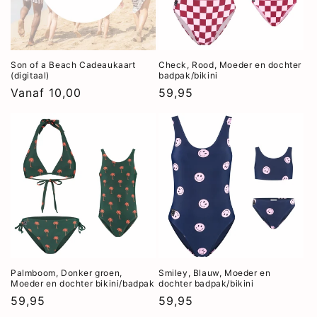
e
:
Son of a Beach Cadeaukaart
Check, Rood, Moeder en dochter
(digitaal)
badpak/bikini
Normale
Vanaf 10,00
Normale
59,95
prijs
prijs
Palmboom, Donker groen,
Smiley, Blauw, Moeder en
Moeder en dochter bikini/badpak
dochter badpak/bikini
Normale
59,95
Normale
59,95