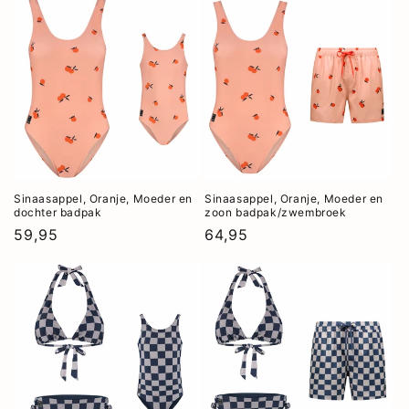
Sinaasappel, Oranje, Moeder en
Sinaasappel, Oranje, Moeder en
dochter badpak
zoon badpak/zwembroek
Normale
59,95
Normale
64,95
prijs
prijs