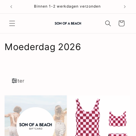
Meteen
naar de
Binnen 1-2 werkdagen verzonden
content
Winkelwagen
C
Moederdag 2026
o
l
l
Filter
e
c
t
i