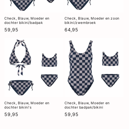
Check, Blauw, Moeder en
Check, Blauw, Moeder en zoon
dochter bikini/badpak
bikini/zwembroek
Normale
59,95
Normale
64,95
prijs
prijs
Check, Blauw, Moeder en
Check, Blauw, Moeder en
dochter bikini's
dochter badpak/bikini
Normale
59,95
Normale
59,95
prijs
prijs