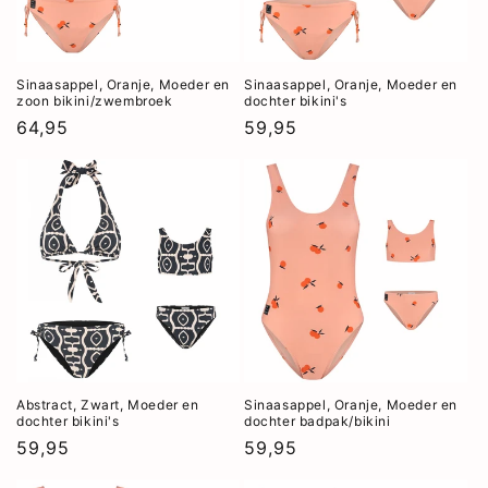
Sinaasappel, Oranje, Moeder en
Sinaasappel, Oranje, Moeder en
zoon bikini/zwembroek
dochter bikini's
Normale
64,95
Normale
59,95
prijs
prijs
Abstract, Zwart, Moeder en
Sinaasappel, Oranje, Moeder en
dochter bikini's
dochter badpak/bikini
Normale
59,95
Normale
59,95
prijs
prijs